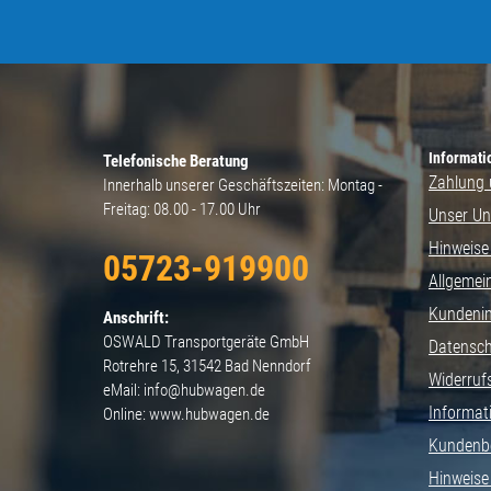
Newsletter Abonnieren
Informati
Telefonische Beratung
Zahlung 
Innerhalb unserer Geschäftszeiten: Montag -
Freitag: 08.00 - 17.00 Uhr
Unser U
Hinweise
05723-919900
Allgemei
Kundeni
Anschrift:
OSWALD Transportgeräte GmbH
Datensc
Rotrehre 15, 31542 Bad Nenndorf
Widerruf
eMail: info@hubwagen.de
Informat
Online: www.hubwagen.de
Kundenb
Hinweise