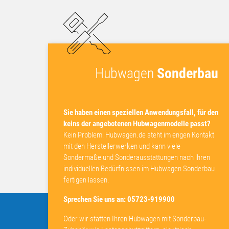
Hubwagen
Sonderbau
Sie haben einen speziellen Anwendungsfall, für den
keins der angebotenen Hubwagenmodelle passt?
Kein Problem! Hubwagen.de steht im engen Kontakt
mit den Herstellerwerken und kann viele
Sondermaße und Sonderausstattungen nach ihren
individuellen Bedürfnissen im Hubwagen Sonderbau
fertigen lassen.
Sprechen Sie uns an: 05723-919900
Oder wir statten Ihren Hubwagen mit Sonderbau-