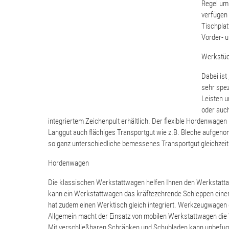
Regel um 
verfügen 
Tischplat
Vorder- u
Werkstü
Dabei ist
sehr spez
Leisten u
oder auch
integriertem Zeichenpult erhältlich. Der flexible Hordenwa
Langgut auch flächiges Transportgut wie z.B. Bleche aufgeno
so ganz unterschiedliche bemessenes Transportgut gleichzeit
Hordenwagen
Die klassischen Werkstattwagen helfen Ihnen den Werkstattal
kann ein Werkstattwagen das kräftezehrende Schleppen einer 
hat zudem einen Werktisch gleich integriert. Werkzeugwagen
Allgemein macht der Einsatz von mobilen Werkstattwagen die W
Mit verschließbaren Schränken und Schubladen kann unbefugt