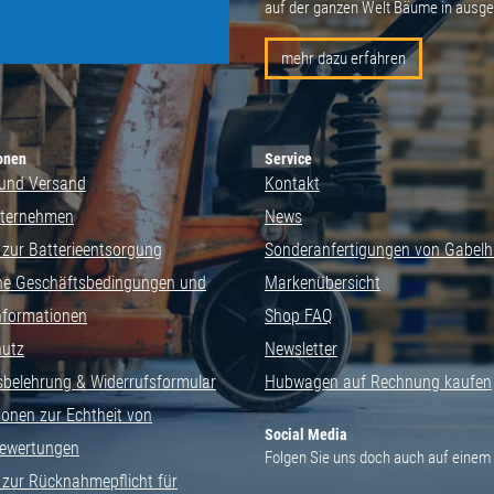
auf der ganzen Welt Bäume in ausg
mehr dazu erfahren
onen
Service
und Versand
Kontakt
nternehmen
News
 zur Batterieentsorgung
Sonderanfertigungen von Gabel
ne Geschäftsbedingungen und
Markenübersicht
nformationen
Shop FAQ
hutz
Newsletter
sbelehrung & Widerrufsformular
Hubwagen auf Rechnung kaufen
ionen zur Echtheit von
Social Media
ewertungen
Folgen Sie uns doch auch auf einem 
 zur Rücknahmepflicht für