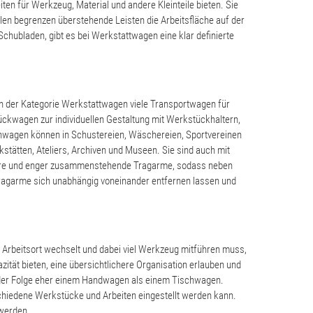
en für Werkzeug, Material und andere Kleinteile bieten. Sie
len begrenzen überstehende Leisten die Arbeitsfläche auf der
Schubladen, gibt es bei Werkstattwagen eine klar definierte
in der Kategorie Werkstattwagen viele Transportwagen für
ückwagen zur individuellen Gestaltung mit Werkstückhaltern,
enwagen können in Schustereien, Wäschereien, Sportvereinen
tätten, Ateliers, Archiven und Museen. Sie sind auch mit
ängere und enger zusammenstehende Tragarme, sodass neben
Tragarme sich unabhängig voneinander entfernen lassen und
 Arbeitsort wechselt und dabei viel Werkzeug mitführen muss,
tät bieten, eine übersichtlichere Organisation erlauben und
n der Folge eher einem Handwagen als einem Tischwagen.
schiedene Werkstücke und Arbeiten eingestellt werden kann.
 werden.