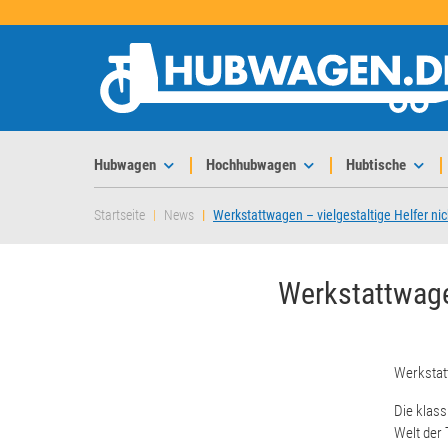
Hubwagen
Hochhubwagen
Hubtische
Startseite
News
Werkstattwagen – vielgestaltige Helfer nic
Werkstattwagen
Werksta
Die klas
Welt der 