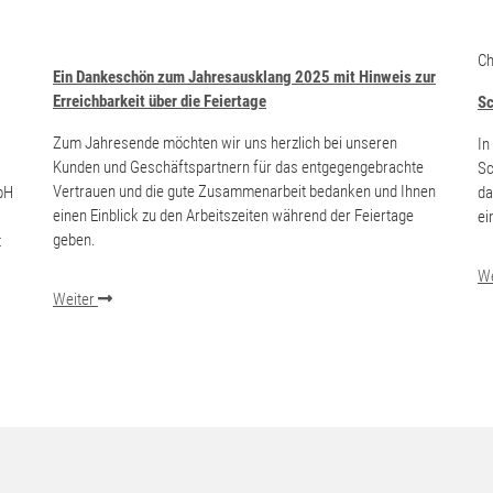
Ch
Ein Dankeschön zum Jahresausklang 2025 mit Hinweis zur
Erreichbarkeit über die Feiertage
Sc
Zum Jahresende möchten wir uns herzlich bei unseren
In
Kunden und Geschäftspartnern für das entgegengebrachte
Sc
Vertrauen und die gute Zusammenarbeit bedanken und Ihnen
bH
da
einen Einblick zu den Arbeitszeiten während der Feiertage
ei
geben.
t
We
Weiter