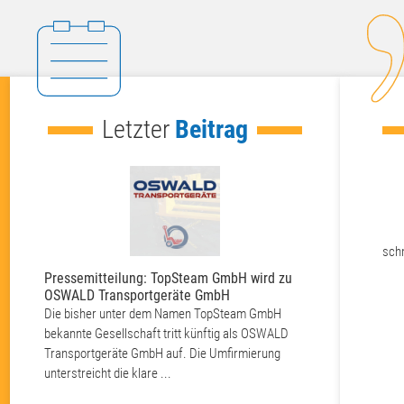
Letzter
Beitrag
5/5
Super Hubwagen, gerne wieder
schn
Pressemitteilung: TopSteam GmbH wird zu
Ein Dankesch
Ulf K.
OSWALD Transportgeräte GmbH
mit Hinweis zu
D
Feiertage
Die bisher unter dem Namen TopSteam GmbH
Zum Jahresende 
bekannte Gesellschaft tritt künftig als OSWALD
unseren Kunden 
Transportgeräte GmbH auf. Die Umfirmierung
entgegengebrach
unterstreicht die klare ...
Zusammenarbeit