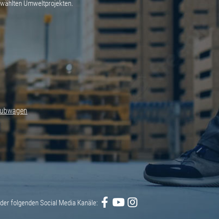
ewählten Umweltprojekten.
hubwagen
der folgenden Social Media Kanäle: