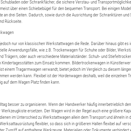
Schubladen oder Schrankfächer, die sichere Verstau- und Transportmöglichkeit
meist über einen Schiebebügel für den bequemen Transport. Bei einigen Model
te an drei Seiten. Dadurch, sowie durch die Ausrichtung der Schranktüren und 
nd Rückseite.
ckwagen
 jedoch nur von klassischen Werkstattwagen die Rede. Darüber hinaus gibt es 
ielle Anwendungsfälle, wie z.B. Trockenwagen für Schuhe oder Bilder, Werkst
nd Trägern, oder auch verschiedene Materialständer. Schuh- und Stiefeltrock
 Kindertagesstätten zum Einsatz kommen. Bildertrockenwagen in Künstlerwerks
gen ist einem Tragarmwagen verwandt, bietet jedoch im Vergleich zu diesem l
mmen werden kann. Flexibel ist der Hordenwagen deshalb, weil die einzelnen 
ig auf dem Wagen Platz finden kann.
ltag besser zu organisieren. Wenn der Handwerker häufig innerbetrieblich den
Werkzeugkiste ersetzen. Der Wagen wird in der Regel auch eine größere Kapazi
 dienen im Unterschied zu Werkstattwagen allein dem Transport und ähneln i
erksattausrüstung flexibler, so dass sich in größeren Hallen flexibel auf ver
er Zugriff auf enthaltene Werkzeuge, Materialien oder Dokumente verhindert