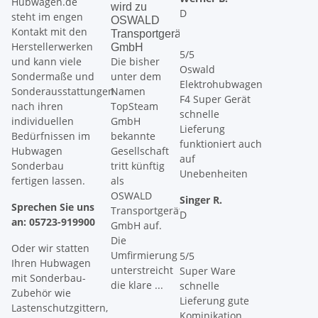
Hubwagen.de
wird zu
Jahresausklang
In Lage
D
steht im engen
OSWALD
2025 mit
Werkst
Kontakt mit den
Transportgeräte
Hinweis
und
Herstellerwerken
GmbH
zur
Produk
5/5
und kann viele
Die bisher
Erreichbarkeit
stellt s
Oswald
über die
Sondermaße und
unter dem
häufig 
Elektrohubwagen
Feiertage
Sonderausstattungen
Namen
Frage:
F4 Super Gerät
Zum
nach ihren
TopSteam
Scher
schnelle
Jahresende
individuellen
GmbH
oder
Lieferung
möchten
Bedürfnissen im
bekannte
Hubti
funktioniert auch
wir uns
Hubwagen
Gesellschaft
Beide
auf
herzlich
Sonderbau
tritt künftig
Geräte
Unebenheiten
bei
fertigen lassen.
als
dienen
unseren
OSWALD
Singer R.
dazu,
Kunden
Sprechen Sie uns
Transportgeräte
D
Lasten
und
an: 05723-919900
GmbH auf.
nicht 
Geschäftspartnern
Die
zu
Oder wir statten
für das
Umfirmierung
5/5
transp
Ihren Hubwagen
entgegengebrachte
unterstreicht
Super Ware
...
mit Sonderbau-
Vertrauen
die klare ...
schnelle
Zubehör wie
und die
Lieferung gute
Lastenschutzgittern,
gute
Kominikation