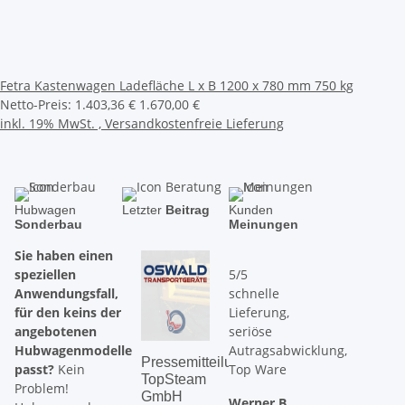
Fetra Kastenwagen Ladefläche L x B 1200 x 780 mm 750 kg
Netto-Preis:
1.403,36 €
1.670,00 €
inkl. 19% MwSt. ,
Versandkostenfreie Lieferung
Hubwagen
Letzter
Beitrag
Kunden
Sonderbau
Meinungen
Sie haben einen
speziellen
5/5
Anwendungsfall,
schnelle
für den keins der
Lieferung,
angebotenen
seriöse
Hubwagenmodelle
Autragsabwicklung,
Pressemitteilung:
Ein
Scher
passt?
Kein
Top Ware
TopSteam
Dankeschön
vs.
Problem!
GmbH
zum
Hubti
Werner B.