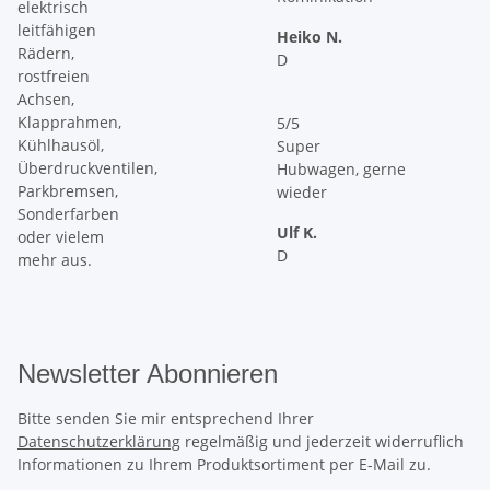
elektrisch
Zusammenarbeit
leitfähigen
bedanken
Heiko N.
Rädern,
und ...
D
rostfreien
Achsen,
Klapprahmen,
5/5
Kühlhausöl,
Super
Überdruckventilen,
Hubwagen, gerne
Parkbremsen,
wieder
Sonderfarben
Ulf K.
oder vielem
D
mehr aus.
Newsletter Abonnieren
Bitte senden Sie mir entsprechend Ihrer
Datenschutzerklärung
regelmäßig und jederzeit widerruflich
Informationen zu Ihrem Produktsortiment per E-Mail zu.